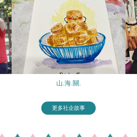
山.海.關.
更多社企故事