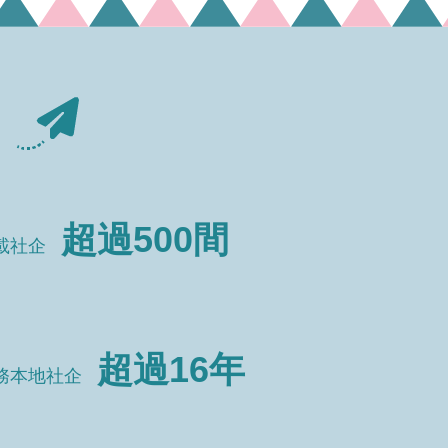
超過
500
間
載社企
超過
16
年
務本地社企