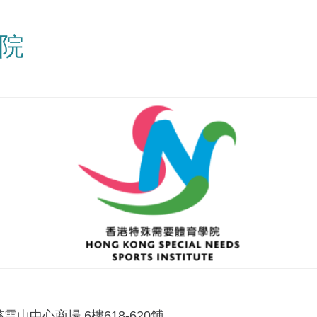
院
雲山中心商場 6樓618-620鋪