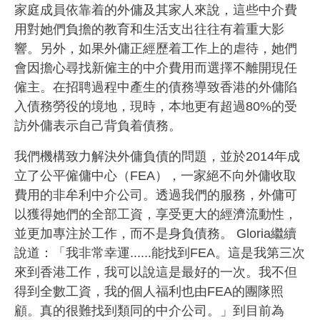
家庭成員依靠着的外傭及其家人來說，這些中介費
用對她們負擔的教育和生活支出往往有着重大影
響。另外，如果外傭正經歷着工作上的虐待，她們
會因擔心尋找新僱主的中介費用而選擇不離開現任
僱主。在招聘過程中產生的債務導致香港的外傭陷
入債務勞役的境地，現時，本地更有超過80%的受
訪外傭表示自己背負着債務。
我們機構致力解決外傭負債的問題，並於2014年成
立了公平僱傭中心（FEA），一家絕不向外傭收取
費用的非牟利中介公司。透過我們的服務，外傭可
以獲得她們的全部工資，享受更大的經濟流動性，
並更加專注於工作，而不是身負債務。 Gloria繼續
說道：「我非常幸運......能找到FEA。這是我第三次
來到香港工作，我可以說這是最好的一次。我不但
得到全數工資，我的個人福利也由FEA的團隊照
顧。真的很難找到類同的中介公司。」到目前為