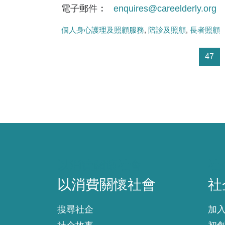
電子郵件
enquires@careelderly.org
個人身心護理及照顧服務
陪診及照顧
長者照顧
Pagination
頁面
47
以消費關懷社會
社
以消費關懷社會
社
搜尋社企
加