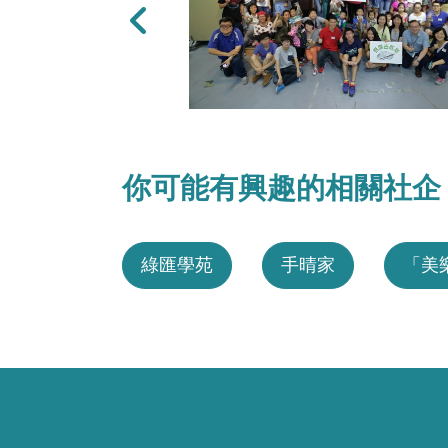
上一張
你可能有興趣的相關社企
綠匯學苑
手晴家
「美