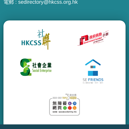
電郵 :
sedirectory@hkcss.org.hk