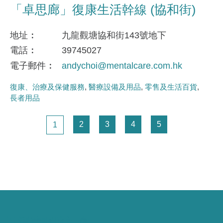
「卓思廊」復康生活幹線 (協和街)
地址
九龍觀塘協和街143號地下
電話
39745027
電子郵件
andychoi@mentalcare.com.hk
復康、治療及保健服務
醫療設備及用品
零售及生活百貨
長者用品
Pagination
頁面
頁面
頁面
頁面
頁面
2
3
4
5
1
以消費關懷社會