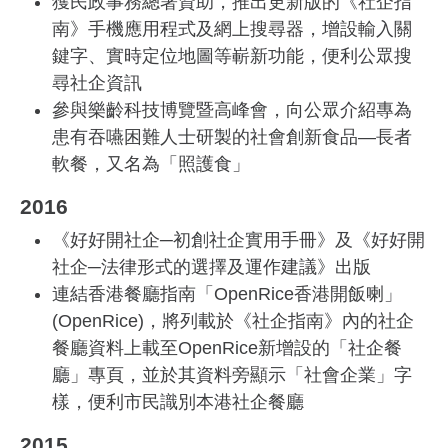
獲民政事務總署資助，推出更新版的《社企指
南》手機應用程式及網上搜尋器，增設輸入關
鍵字、實時定位地圖等嶄新功能，便利公眾搜
尋社企資訊
參與樂齡科技博覽暨高峰會，向公眾介紹專為
患有吞嚥困難人士研製的社會創新食品—長者
軟餐，又名為「照護食」
2016
《好好開社企─初創社企實用手冊》及《好好開
社企─法律形式的選擇及運作建議》出版
連結香港餐廳指南「OpenRice香港開飯喇」
(OpenRice)，將列載於《社企指南》內的社企
餐廳資料上載至OpenRice新增設的「社企餐
廳」專頁，並於其資料旁顯示「社會企業」字
樣，便利市民識別本港社企餐廳
2015