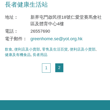
長者健康生活站
地址
新界屯門啟民徑18號仁愛堂賽馬會社
區及體育中心4樓
電話
26557690
電子郵件
greenhome.se@yot.org.hk
飲食
便利店及小賣部
零售及生活百貨
便利店及小賣部
健康及有機食品
長者用品
Pagination
頁面
頁面
2
1