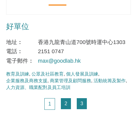
好單位
地址
香港九龍青山道700號時運中心1303
電話
2151 0747
電子郵件
max@goodlab.hk
教育及訓練
公眾及社區教育
個人發展及訓練
企業服務及商務支援
商業管理及顧問服務
活動統籌及製作
人力資源、職業配對及員工培訓
Pagination
頁面
頁面
頁面
2
3
1