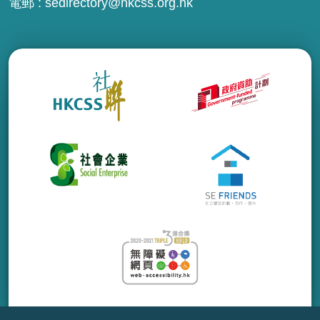
電郵 :
sedirectory@hkcss.org.hk