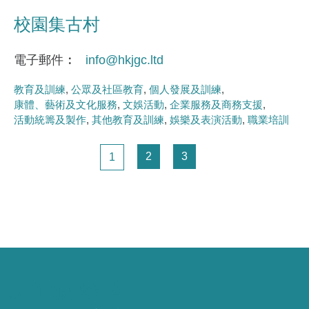
校園集古村
電子郵件
info@hkjgc.ltd
教育及訓練
公眾及社區教育
個人發展及訓練
康體、藝術及文化服務
文娛活動
企業服務及商務支援
活動統籌及製作
其他教育及訓練
娛樂及表演活動
職業培訓
Pagination
頁面
頁面
頁面
2
3
1
以消費關懷社會