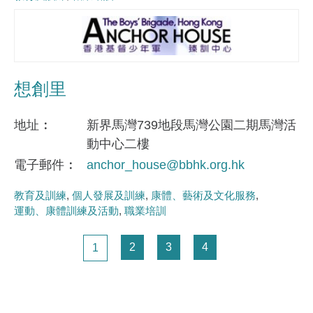
想創里
地址
新界馬灣739地段馬灣公園二期馬灣活
動中心二樓
電子郵件
anchor_house@bbhk.org.hk
教育及訓練
個人發展及訓練
康體、藝術及文化服務
運動、康體訓練及活動
職業培訓
Pagination
頁面
頁面
頁面
頁面
2
3
4
1