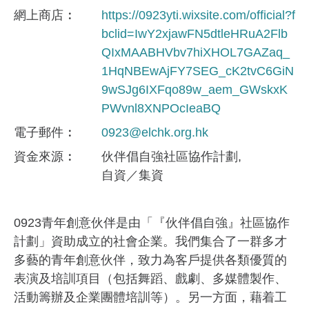
網上商店
https://0923yti.wixsite.com/official?f
bclid=IwY2xjawFN5dtleHRuA2Flb
QIxMAABHVbv7hiXHOL7GAZaq_
1HqNBEwAjFY7SEG_cK2tvC6GiN
9wSJg6IXFqo89w_aem_GWskxK
PWvnl8XNPOcIeaBQ
電子郵件
0923@elchk.org.hk
資金來​源
伙伴倡自強社區協作計劃
自資／集資
0923青年創意伙伴是由「『伙伴倡自強』社區協作
計劃」資助成立的社會企業。我們集合了一群多才
多藝的青年創意伙伴，致力為客戶提供各類優質的
表演及培訓項目（包括舞蹈、戲劇、多媒體製作、
活動籌辦及企業團體培訓等）。另一方面，藉着工