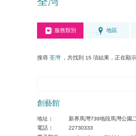
荃灣
服務類別
地區
搜尋
荃灣
，共找到 15 項結果，正在顯示第
創藝館
地址
新界馬灣739地段馬灣公園
電話
22730333