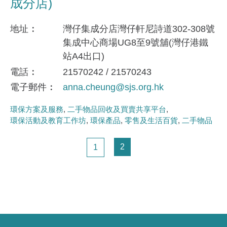
成分店)
地址
灣仔集成分店灣仔軒尼詩道302-308號
集成中心商場UG8至9號舖(灣仔港鐵
站A4出口)
電話
21570242 / 21570243
電子郵件
anna.cheung@sjs.org.hk
環保方案及服務
二手物品回收及買賣共享平台
環保活動及教育工作坊
環保產品
零售及生活百貨
二手物品
Pagination
頁面
頁面
2
1