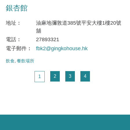
銀杏館
地址
油麻地彌敦道385號平安大樓1樓20號
舖
電話
27893321
電子郵件
fbk2@gingkohouse.hk
飲食
餐飲場所
Pagination
頁面
頁面
頁面
頁面
2
3
4
1