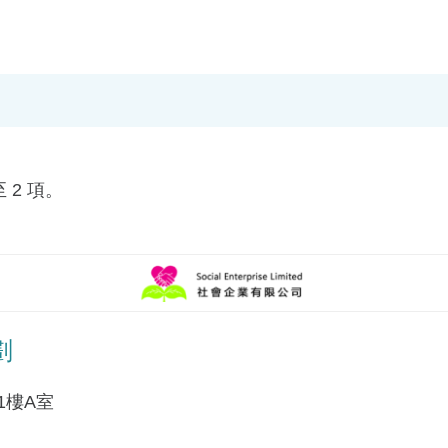
 2 項。
劃
1樓A室