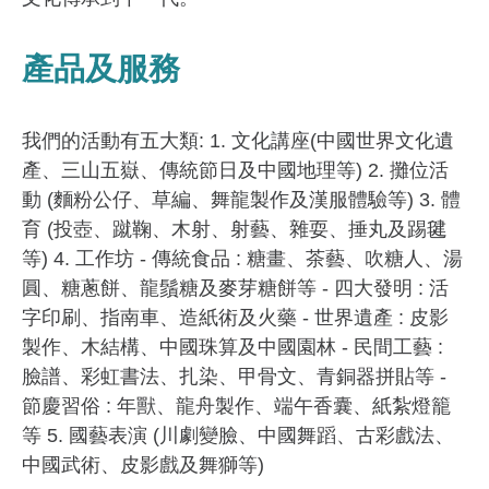
產品及服務
我們的活動有五大類: 1. 文化講座(中國世界文化遺
產、三山五嶽、傳統節日及中國地理等) 2. 攤位活
動 (麵粉公仔、草編、舞龍製作及漢服體驗等) 3. 體
育 (投壺、蹴鞠、木射、射藝、雜耍、捶丸及踢毽
等) 4. 工作坊 - 傳統食品 : 糖畫、茶藝、吹糖人、湯
圓、糖蔥餅、龍鬚糖及麥芽糖餅等 - 四大發明 : 活
字印刷、指南車、造紙術及火藥 - 世界遺產 : 皮影
製作、木結構、中國珠算及中國園林 - 民間工藝 :
臉譜、彩虹書法、扎染、甲骨文、青銅器拼貼等 -
節慶習俗 : 年獸、龍舟製作、端午香囊、紙紮燈籠
等 5. 國藝表演 (川劇變臉、中國舞蹈、古彩戲法、
中國武術、皮影戲及舞獅等)