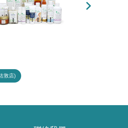
下一張
佐敦店)