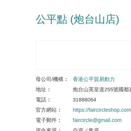
公平點 (炮台山店)
母公司/機構
香港公平貿易動力
地址
炮台山英皇道255號國都廣
電話
31888064
官方網站
https://faircircleshop.com
電子郵件
faircircle@gmail.com
資金來​源
自資／集資