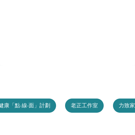
健康「點‧線‧面」計劃
老正工作室
力致家