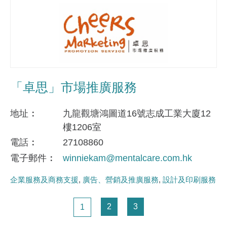
「卓思」市場推廣服務
地址
九龍觀塘鴻圖道16號志成工業大廈12
樓1206室
電話
27108860
電子郵件
winniekam@mentalcare.com.hk
企業服務及商務支援
廣告、營銷及推廣服務
設計及印刷服務
Pagination
頁面
頁面
頁面
2
3
1