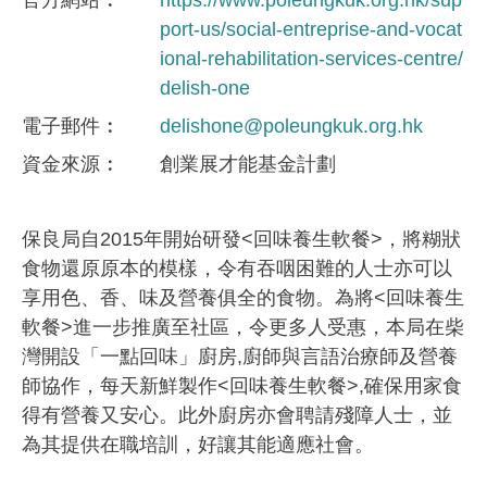
官方網站
https://www.poleungkuk.org.hk/sup
port-us/social-entreprise-and-vocat
ional-rehabilitation-services-centre/
delish-one
電子郵件
delishone@poleungkuk.org.hk
資金來​源
創業展才能基金計劃
保良局自2015年開始研發<回味養生軟餐>，將糊狀
食物還原原本的模樣，令有吞咽困難的人士亦可以
享用色、香、味及營養俱全的食物。為將<回味養生
軟餐>進一步推廣至社區，令更多人受惠，本局在柴
灣開設「一點回味」廚房,廚師與言語治療師及營養
師協作，每天新鮮製作<回味養生軟餐>,確保用家食
得有營養又安心。此外廚房亦會聘請殘障人士，並
為其提供在職培訓，好讓其能適應社會。