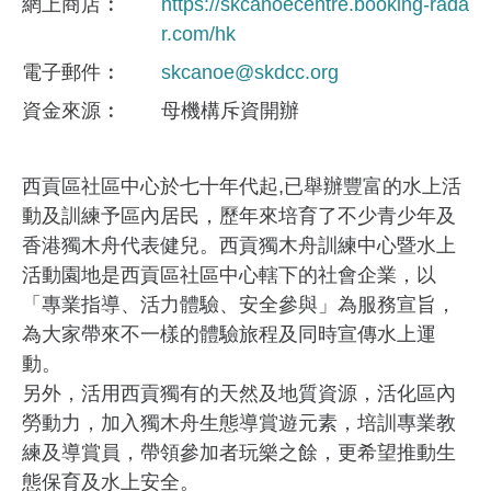
網上商店
https://skcanoecentre.booking-rada
r.com/hk
電子郵件
skcanoe@skdcc.org
資金來​源
母機構斥資開辦
西貢區社區中心於七十年代起,已舉辦豐富的水上活
動及訓練予區內居民，歷年來培育了不少青少年及
香港獨木舟代表健兒。西貢獨木舟訓練中心暨水上
活動園地是西貢區社區中心轄下的社會企業，以
「專業指導、活力體驗、安全參與」為服務宣旨，
為大家帶來不一樣的體驗旅程及同時宣傳水上運
動。
另外，活用西貢獨有的天然及地質資源，活化區內
勞動力，加入獨木舟生態導賞遊元素，培訓專業教
練及導賞員，帶領參加者玩樂之餘，更希望推動生
態保育及水上安全。