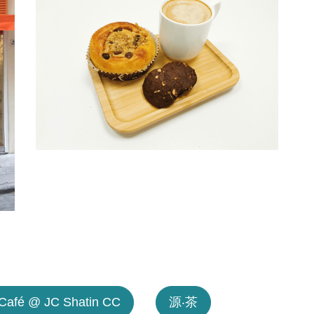
:Café @ JC Shatin CC
源‧茶