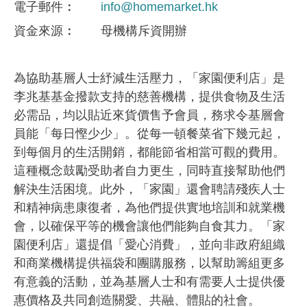
電子郵件
info@homemarket.hk
資金來​源
母機構斥資開辦
為協助基層人士紓減生活壓力，「家園便利店」是
李兆基基金撥款支持的慈善機構，提供食物及生活
必需品，均以貼近來貨價售予會員，務求令基層會
員能「每日慳少少」。從每一頓餐菜省下幾元起，
到每個月的生活開銷，都能節省相當可觀的費用。
這種概念鼓勵受助者自力更生，同時直接幫助他們
解決生活困境。此外，「家園」還會聘請殘疾人士
和精神病患康復者，為他們提供實地培訓和就業機
會，以確保平等的機會讓他們能夠自食其力。「家
園便利店」還提倡「愛心消費」，並向非政府組織
和商業機構提供福袋和團購服務，以幫助籌組更多
有意義的活動，並為基層人士和有需要人士提供優
惠價格及共同創造關愛、共融、體貼的社會。