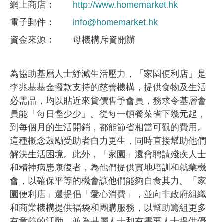
網上商店
http://www.homemarket.hk
電子郵件
info@homemarket.hk
資金來​源
母機構斥資開辦
為協助基層人士紓減生活壓力，「家園便利店」是
李兆基基金撥款支持的慈善機構，提供食物及生活
必需品，均以貼近來貨價售予會員，務求令基層會
員能「每日慳少少」。從每一頓餐菜省下幾元起，
到每個月的生活開銷，都能節省相當可觀的費用。
這種概念鼓勵受助者自力更生，同時直接幫助他們
解決生活困境。此外，「家園」還會聘請殘疾人士
和精神病患康復者，為他們提供實地培訓和就業機
會，以確保平等的機會讓他們能夠自食其力。「家
園便利店」還提倡「愛心消費」，並向非政府組織
和商業機構提供福袋和團購服務，以幫助籌組更多
有意義的活動，並為基層人士和有需要人士提供優