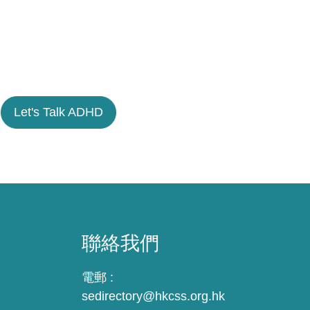
Let's Talk ADHD
聯絡我們
電郵 :
sedirectory@hkcss.org.hk