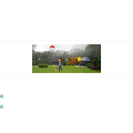
hk
hk