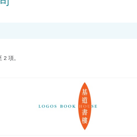
司
 2 項。