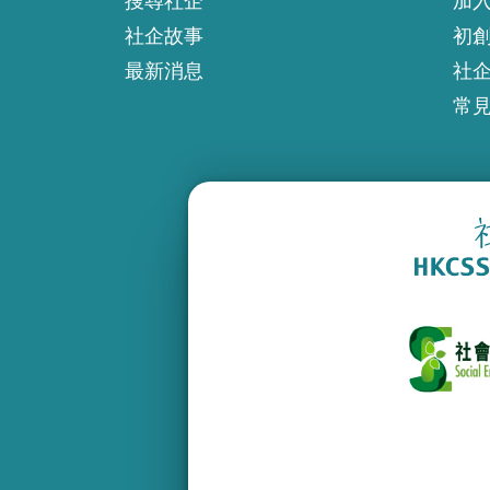
搜尋社企
加
社企故事
初
最新消息
社
常