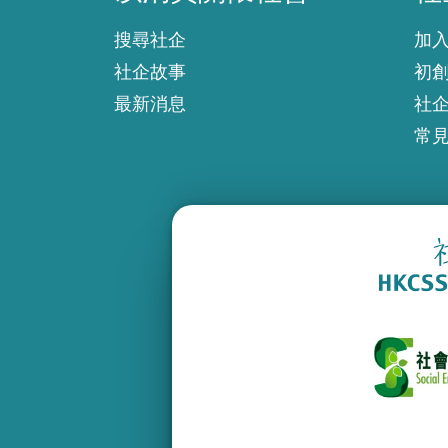
搜尋社企
加
社企故事
初
最新消息
社
常