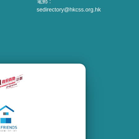
電郵 :
sedirectory@hkcss.org.hk