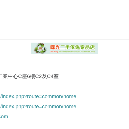
業中心C座6樓C2及C4室
om/index.php?route=common/home
om/index.php?route=common/home
com