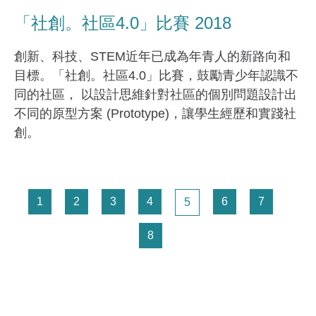
「社創。社區4.0」比賽 2018
創新、科技、STEM近年已成為年青人的新路向和
目標。「社創。社區4.0」比賽，鼓勵青少年認識不
同的社區， 以設計思維針對社區的個別問題設計出
不同的原型方案 (Prototype)，讓學生經歷和實踐社
創。
Pagination
頁面
頁面
頁面
頁面
頁面
頁面
1
2
3
4
頁面
6
7
5
頁面
8