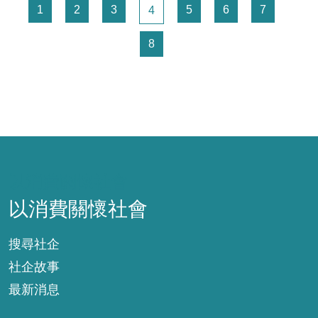
頁面
頁面
頁面
頁面
頁面
頁面
1
2
3
頁面
5
6
7
4
頁面
8
以消費關懷社會
以消費關懷社會
搜尋社企
社企故事
最新消息