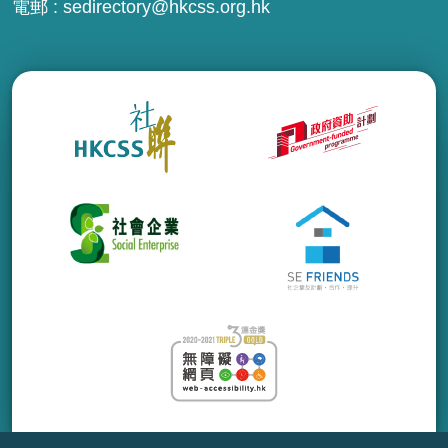
電郵 :
sedirectory@hkcss.org.hk