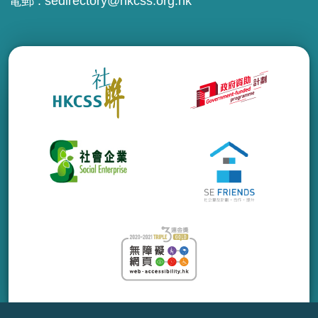
電郵 :
sedirectory@hkcss.org.hk