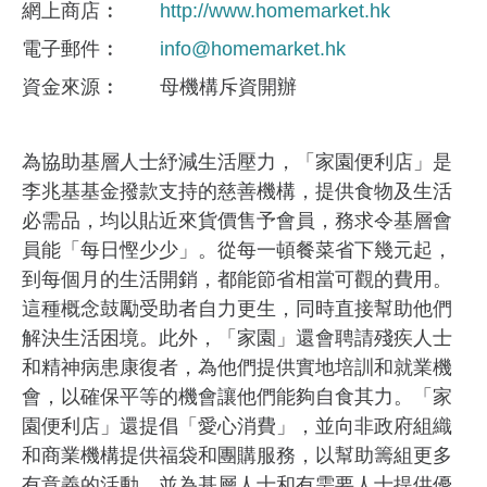
網上商店
http://www.homemarket.hk
電子郵件
info@homemarket.hk
資金來​源
母機構斥資開辦
為協助基層人士紓減生活壓力，「家園便利店」是
李兆基基金撥款支持的慈善機構，提供食物及生活
必需品，均以貼近來貨價售予會員，務求令基層會
員能「每日慳少少」。從每一頓餐菜省下幾元起，
到每個月的生活開銷，都能節省相當可觀的費用。
這種概念鼓勵受助者自力更生，同時直接幫助他們
解決生活困境。此外，「家園」還會聘請殘疾人士
和精神病患康復者，為他們提供實地培訓和就業機
會，以確保平等的機會讓他們能夠自食其力。「家
園便利店」還提倡「愛心消費」，並向非政府組織
和商業機構提供福袋和團購服務，以幫助籌組更多
有意義的活動，並為基層人士和有需要人士提供優