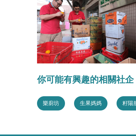
你可能有興趣的相關社企
樂廚坊
生果媽媽
籽陽