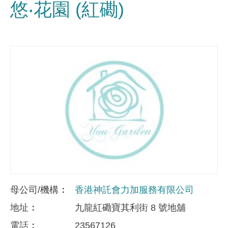
悠‧花園 (紅磡)
母公司/機構
香港神託會力加服務有限公司
地址
九龍紅磡寶其利街 8 號地舖
電話
23567126