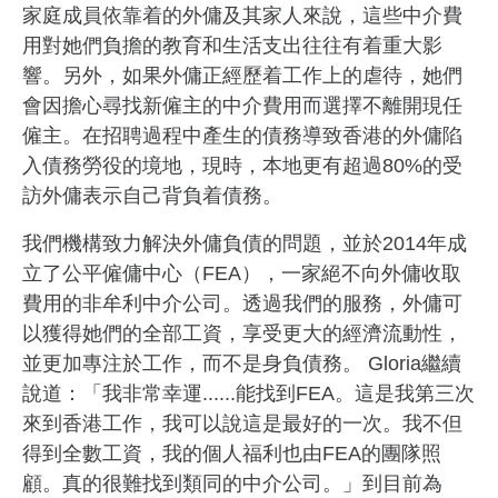
家庭成員依靠着的外傭及其家人來說，這些中介費
用對她們負擔的教育和生活支出往往有着重大影
響。另外，如果外傭正經歷着工作上的虐待，她們
會因擔心尋找新僱主的中介費用而選擇不離開現任
僱主。在招聘過程中產生的債務導致香港的外傭陷
入債務勞役的境地，現時，本地更有超過80%的受
訪外傭表示自己背負着債務。
我們機構致力解決外傭負債的問題，並於2014年成
立了公平僱傭中心（FEA），一家絕不向外傭收取
費用的非牟利中介公司。透過我們的服務，外傭可
以獲得她們的全部工資，享受更大的經濟流動性，
並更加專注於工作，而不是身負債務。 Gloria繼續
說道：「我非常幸運......能找到FEA。這是我第三次
來到香港工作，我可以說這是最好的一次。我不但
得到全數工資，我的個人福利也由FEA的團隊照
顧。真的很難找到類同的中介公司。」到目前為