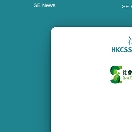
SE News
SE 