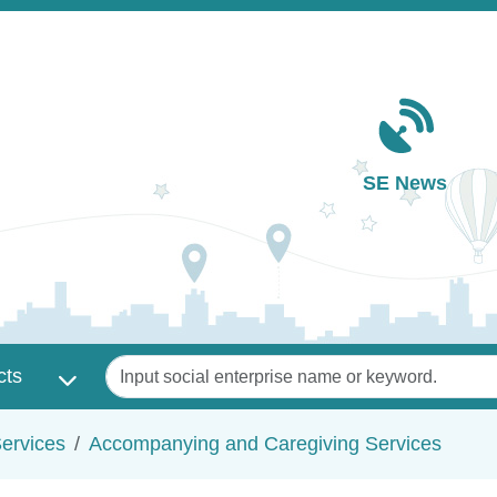
Main navigation
SE News
Keywords
cts
ervices
Accompanying and Caregiving Services