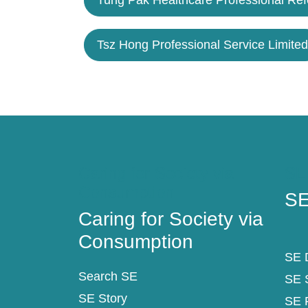
Tsz Hong Professional Service Limited
Caring for Society via
SE
Consumption
SE
Caring for Society via
Consumption
SE D
Search SE
SE 
SE Story
SE 