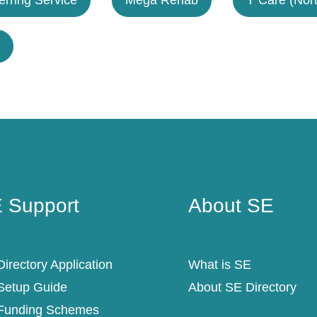
 Support
About SE
 Support
About SE
irectory Application
What is SE
Setup Guide
About SE Directory
Funding Schemes