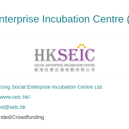
terprise Incubation Centre
ong Social Enterprise Incubation Centre Ltd.
/www.seic.hk/-
nd@seic.hk
unded/Crowdfunding